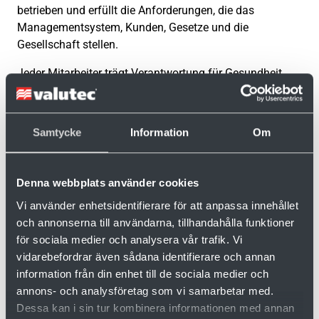
betrieben und erfüllt die Anforderungen, die das
Managementsystem, Kunden, Gesetze und die
Gesellschaft stellen.
Jeder Mitarbeiter trägt Verantwortung für Gesundheit
und Umwelt sowie dafür, potenzielle Risiken zu erkennen
und zu melden. Alle Risiken und Abweichungen werden
im Rahmen der kontinuierlichen Verbesserungsprozesse
Samtycke
Information
Om
des Unternehmens behandelt.
Bei Entwicklungen, Investitionen, Neu-, Um- oder
Denna webbplats använder cookies
Erweiterungsbauten sowie bei sonstigen Veränderungen
werden Arbeitsumwelt- und Umweltaspekte
Vi använder enhetsidentifierare för att anpassa innehållet
berücksichtigt. Mögliche Risiken und Konsequenzen
och annonserna till användarna, tillhandahålla funktioner
werden routinemäßig und sorgfältig untersucht.
för sociala medier och analysera vår trafik. Vi
vidarebefordrar även sådana identifierare och annan
Diese Verpflichtungen führen zu Zielen in den jeweiligen
information från din enhet till de sociala medier och
Bereichen, die in den Unternehmenszielen ausgewiesen
annons- och analysföretag som vi samarbetar med.
sind und über den Maßnahmenplan verfolgt und
Dessa kan i sin tur kombinera informationen med annan
umgesetzt werden.