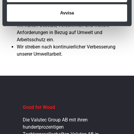
Umweltentscheidungen.
Unsere Mitarbeiter werden in Umweltfragen geschult
Avvisa
und informiert.
Wir halten Gesetze, Vorschriften und weitere
Anforderungen in Bezug auf Umwelt und
Arbeitsschutz ein.
Wir streben nach kontinuierlicher Verbesserung
unserer Umweltarbeit.
Good for Wood
Die Valutec Group AB mit ihren
hundertprozentigen