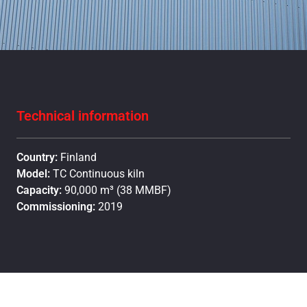
Technical information
Country:
Finland
Model:
TC Continuous kiln
Capacity:
90,000 m³ (38 MMBF)
Commissioning:
2019