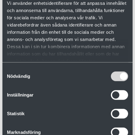
Vi använder enhetsidentifierare för att anpassa innehållet
och annonserna till användarna, tillhandahålla funktioner
för sociala medier och analysera vår trafik. Vi
vidarebefordrar även sådana identifierare och annan
information från din enhet till de sociala medier och
annons- och analysföretag som vi samarbetar med.
Dessa kan i sin tur kombinera informationen med annan
information som du har tillhandahållit eller som de har
samlat in när du har använt deras tjänster.
Robert Weithofer
Authorized Sales Agent, North America
Samtyckesval
+1 (413) 246 2881
Nödvändig
robert.weithofer@valutec.se
Inställningar
Statistik
Marknadsföring