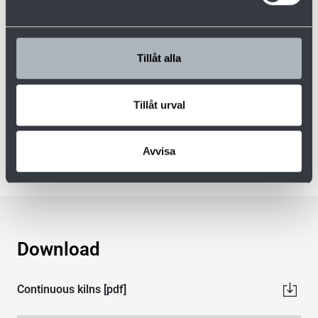
Tillåt alla
Joakim Berglund
Sales Europe
Tillåt urval
+46 910-879 52
+46 70-577 05 14
joakim.berglund@valutec.se
Avvisa
Download
Continuous kilns [pdf]