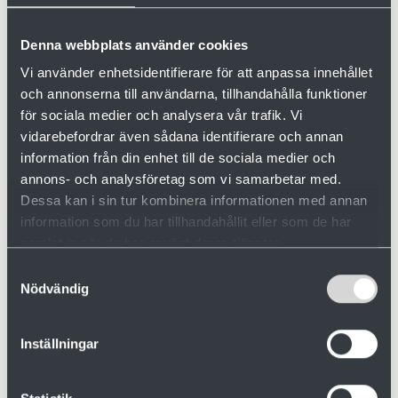
Denna webbplats använder cookies
Want to know more?
Vi använder enhetsidentifierare för att anpassa innehållet
och annonserna till användarna, tillhandahålla funktioner
för sociala medier och analysera vår trafik. Vi
vidarebefordrar även sådana identifierare och annan
information från din enhet till de sociala medier och
annons- och analysföretag som vi samarbetar med.
Dessa kan i sin tur kombinera informationen med annan
information som du har tillhandahållit eller som de har
samlat in när du har använt deras tjänster.
Samtyckesval
Nödvändig
Robert Weithofer
Authorized Sales Agent, North America
Inställningar
+1 (413) 246 2881
robert.weithofer@valutec.se