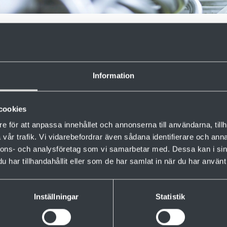
 ja ennaltaehkäisevät saneeraukset ovat tehokkait
Information
tä kuivaamolaitoksen optimointiin.
llämme käymään ja käymme laitoksen läpi yhdessä kanssasi 
cookies
pivan ratkaisun.
e för att anpassa innehållet och annonserna till användarna, tillh
skel on muodostaa kokonaiskuva sahatavaran kuivaamon mahd
vår trafik. Vi vidarebefordrar även sådana identifierare och anna
mme löytää ratkaisuja, jotka ovat sekä turvallisia että lisäarvoa 
nnons- och analysföretag som vi samarbetar med. Dessa kan i sin
har tillhandahållit eller som de har samlat in när du har använt 
on Valutecin asiantuntija päivityksissä ja muissa toimenpiteissä, 
atavaran kuivausta. Ota yhteyttä Juhaan saadaksesi lisätietoja
Inställningar
Statistik