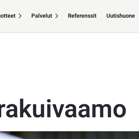
otteet
Palvelut
Referenssit
Uutishuone
navigation for Meistä
Sub-navigation for Tuotteet
Sub-navigation for Pa
rakuivaamo