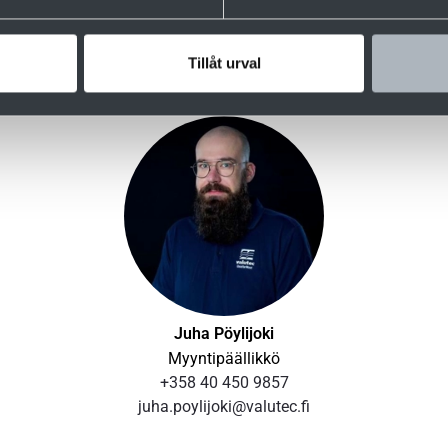
Haluatko tietää lisää?
Tillåt urval
Juha Pöylijoki
Myyntipäällikkö
+358 40 450 9857
juha.poylijoki@valutec.fi