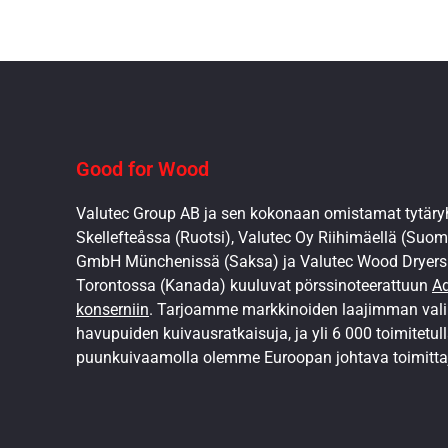
Good for Wood
Valutec Group AB ja sen kokonaan omistamat tytäryh
Skellefteåssa (Ruotsi), Valutec Oy Riihimäellä (Suomi
GmbH Münchenissä (Saksa) ja Valutec Wood Dryers 
Torontossa (Kanada) kuuluvat pörssinoteerattuun
Ad
konserniin
. Tarjoamme markkinoiden laajimman val
havupuiden kuivausratkaisuja, ja yli 6 000 toimitetul
puunkuivaamolla olemme Euroopan johtava toimitta