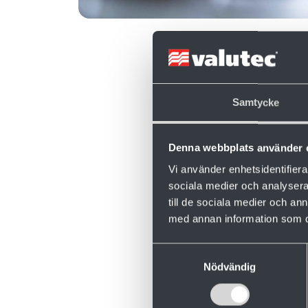
Päivitykset
Samtycke
toimenpitei
Tulemme miele
Denna webbplats använder 
juuri sinulle so
Vi använder enhetsidentifierar
Ensimmäinen a
sociala medier och analysera 
Sen jälkeen voi
till de sociala medier och a
med annan information som du 
Juha Pöylijoki 
tehostetaan sah
Samtyckesval
käynnin.
Nödvändig