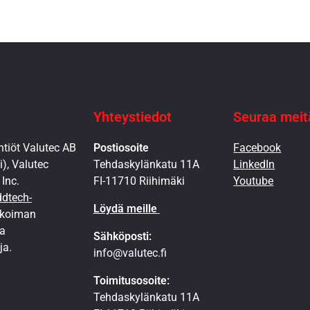
Yhteystiedot
Seuraa meit
tiöt Valutec AB
Postiosoite
Facebook
), Valutec
Tehdaskylänkatu 11A
LinkedIn
Inc.
FI-11710 Riihimäki
Youtube
dtech-
Löydä meille
ikoiman
la
Sähköposti:
ja.
info@valutec.fi
Toimitusosoite:
Tehdaskylänkatu 11A