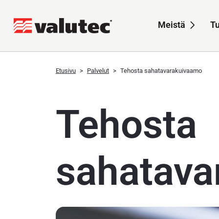
Meistä
Tu
Sub-
Etusivu
Palvelut
Tehosta sahatavarakuivaamo
Tehosta
sahatava