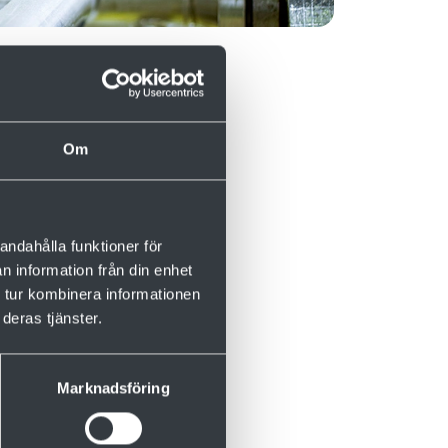
a
Om
löytääksemme
andahålla funktioner för
ollisuuksista.
n information från din enhet
tuottavia.
 tur kombinera informationen
deras tjänster.
joilla
 ja varataksesi
Marknadsföring