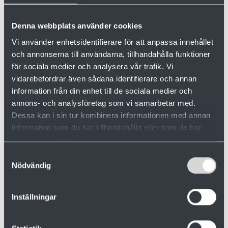
Denna webbplats använder cookies
Vi använder enhetsidentifierare för att anpassa innehållet
och annonserna till användarna, tillhandahålla funktioner
för sociala medier och analysera vår trafik. Vi
vidarebefordrar även sådana identifierare och annan
information från din enhet till de sociala medier och
annons- och analysföretag som vi samarbetar med.
Dessa kan i sin tur kombinera informationen med annan
Thomas Wamming
information som du har tillhandahållit eller som de har
Utvecklingschef
samlat in när du har använt deras tjänster.
0910-879 87
070-608 79 45
Samtyckesval
Nödvändig
thomas.wamming@valutec.se
Inställningar