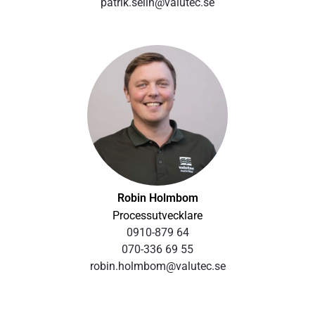
patrik.selin@valutec.se
Robin Holmbom
Processutvecklare
0910-879 64
070-336 69 55
robin.holmbom@valutec.se