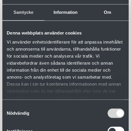
Ja, jag ger mitt samtycke till att mina uppgifter
lagras och behandlas.
Samtycke
Information
Om
Denna webbplats använder cookies
Deltagare 1
Vi använder enhetsidentifierare för att anpassa innehållet
och annonserna till användarna, tillhandahålla funktioner
Namn
för sociala medier och analysera vår trafik. Vi
vidarebefordrar även sådana identifierare och annan
information från din enhet till de sociala medier och
annons- och analysföretag som vi samarbetar med.
Telefon
Dessa kan i sin tur kombinera informationen med annan
information som du har tillhandahållit eller som de har
samlat in när du har använt deras tjänster.
Samtyckesval
Epostadress
Nödvändig