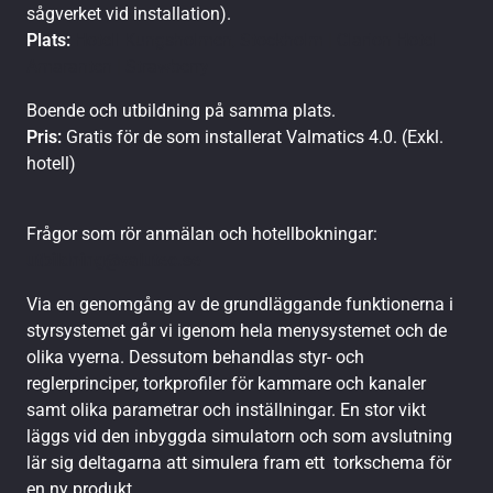
sågverket vid installation).
Plats:
Hotell Kungsholmen, Stockholm | Clarion Hotel
Amaranten | Strawberry
Boende och utbildning på samma plats.
Pris:
Gratis för de som installerat Valmatics 4.0. (Exkl.
hotell)
Frågor som rör anmälan och hotellbokningar:
utbildning@valutec.se
Via en genomgång av de grundläggande funktionerna i
styrsystemet går vi igenom hela menysystemet och de
olika vyerna. Dessutom behandlas styr- och
reglerprinciper, torkprofiler för kammare och kanaler
samt olika parametrar och inställningar. En stor vikt
läggs vid den inbyggda simulatorn och som avslutning
lär sig deltagarna att simulera fram ett torkschema för
en ny produkt.