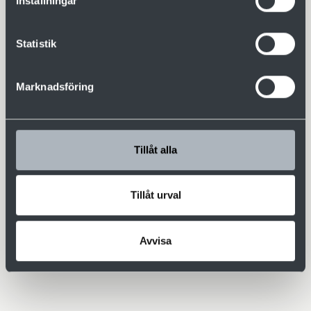
Inställningar
Hotel natten före kursstart (2095 SEK)
Statistik
Ja
Nej
Marknadsföring
Speciella önskemål, specialkost?
Tillåt alla
Lägg till deltagare
Tillåt urval
Avvisa