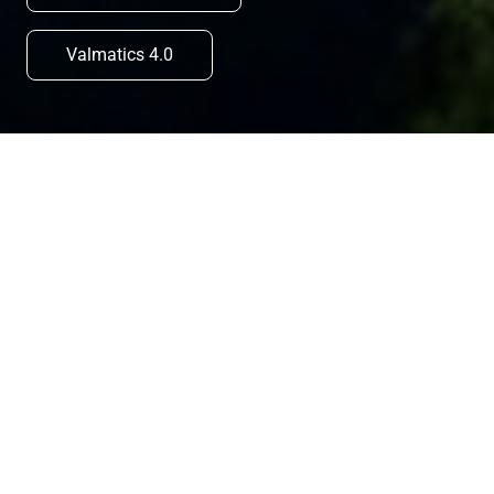
Valmatics 4.0
LEITER
Wenn wir uns den Weihnachts-
und Neujahrsfeiertagen nähern,
ist es ein guter Anlass,
innezuhalten und das vergangene