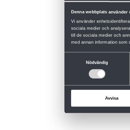
Denna webbplats använder 
Vi använder enhetsidentifierar
sociala medier och analysera 
Valutec on 
till de sociala medier och a
med annan information som du 
vuodessa ja
Samtyckesval
Nödvändig
Avvisa