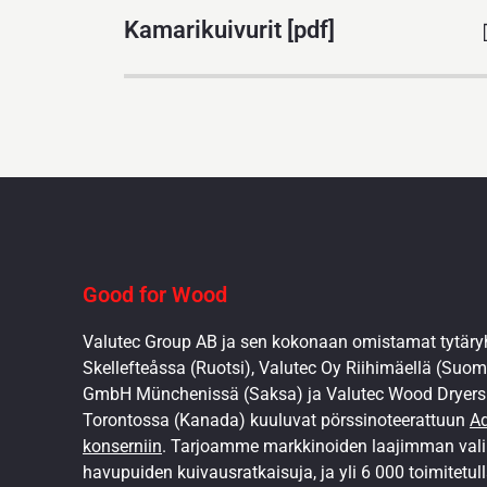
Kamarikuivurit [pdf]
Good for Wood
Valutec Group AB ja sen kokonaan omistamat tytäryh
Skellefteåssa (Ruotsi), Valutec Oy Riihimäellä (Suomi
GmbH Münchenissä (Saksa) ja Valutec Wood Dryers 
Torontossa (Kanada) kuuluvat pörssinoteerattuun
Ad
konserniin
. Tarjoamme markkinoiden laajimman val
havupuiden kuivausratkaisuja, ja yli 6 000 toimitetul