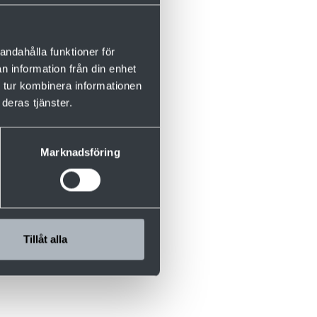
andahålla funktioner för
n information från din enhet
an 47 000 m3
 tur kombinera informationen
deras tjänster.
Marknadsföring
Tillåt alla