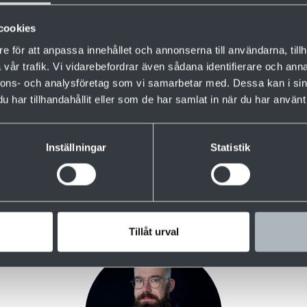
cookies
e för att anpassa innehållet och annonserna till användarna, tillh
vår trafik. Vi vidarebefordrar även sådana identifierare och anna
toimittanut neljä kamarikuivaamoa kapasiteetilta
nnons- och analysföretag som vi samarbetar med. Dessa kan i sin
har tillhandahållit eller som de har samlat in när du har använt 
panilaisella talovalmistajalla Misawa Homes.
Inställningar
Statistik
Haluatko tietää lisää?
Tillåt urval