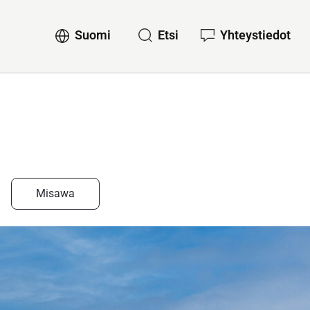
Suomi
Etsi
Yhteystiedot
lvelut
Sub-navigation for Suomi
Misawa