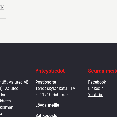
Yhteystiedot
Seuraa meit
tiöt Valutec AB
Postiosoite
Facebook
), Valutec
Tehdaskylänkatu 11A
LinkedIn
Inc.
FI-11710 Riihimäki
Youtube
dtech-
Löydä meille
ikoiman
la
Sähköposti: