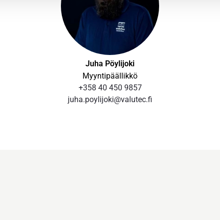
Juha Pöylijoki
Myyntipäällikkö
+358 40 450 9857
juha.poylijoki@valutec.fi