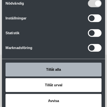
Nödvändig
Inställningar
Juha Pöylijoki
Myyntipäällikkö
+358 40 450 9857
Statistik
juha.poylijoki@valutec.fi
Marknadsföring
Tillåt alla
Lataukset
Tillåt urval
Kanavakuivurit [pdf]
Avvisa
Valmatics 4.0 [pdf]