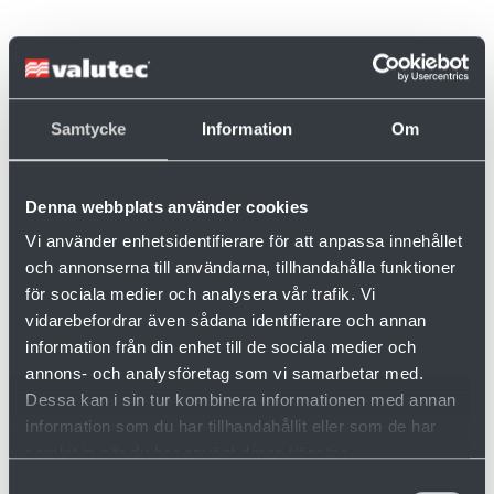
Södra on Ruotsin suurin sahateollisuuden
järjestö yli 50 000 jäsenellään. Södra
Långasjön saha on yksi järjestön 13 sahasta
Samtycke
Information
Om
Ruotsissa.
Denna webbplats använder cookies
Vi använder enhetsidentifierare för att anpassa innehållet
och annonserna till användarna, tillhandahålla funktioner
Haluatko tietää lisää?
för sociala medier och analysera vår trafik. Vi
vidarebefordrar även sådana identifierare och annan
information från din enhet till de sociala medier och
annons- och analysföretag som vi samarbetar med.
Dessa kan i sin tur kombinera informationen med annan
information som du har tillhandahållit eller som de har
samlat in när du har använt deras tjänster.
Samtyckesval