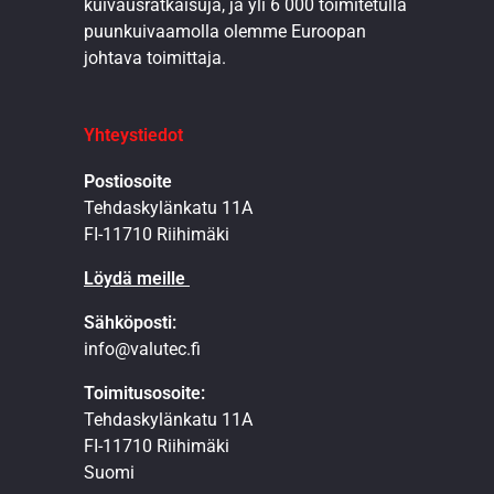
kuivausratkaisuja, ja yli 6 000 toimitetulla
puunkuivaamolla olemme Euroopan
johtava toimittaja.
Yhteystiedot
Postiosoite
Tehdaskylänkatu 11A
FI-11710 Riihimäki
Löydä meille
Sähköposti:
info@valutec.fi
Toimitusosoite:
Tehdaskylänkatu 11A
FI-11710 Riihimäki
Suomi