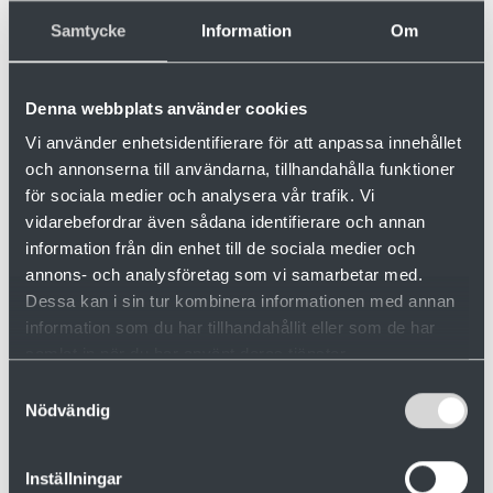
sågverk och ligger i Rundvik, Nordmalings
Samtycke
Information
Om
kommun i Västerbottens län. Sågverket har
en kapacitet på ca 300 000 m³/år.
Denna webbplats använder cookies
Vi använder enhetsidentifierare för att anpassa innehållet
och annonserna till användarna, tillhandahålla funktioner
för sociala medier och analysera vår trafik. Vi
Vill du veta mer?
vidarebefordrar även sådana identifierare och annan
information från din enhet till de sociala medier och
annons- och analysföretag som vi samarbetar med.
Dessa kan i sin tur kombinera informationen med annan
information som du har tillhandahållit eller som de har
samlat in när du har använt deras tjänster.
Samtyckesval
Nödvändig
Inställningar