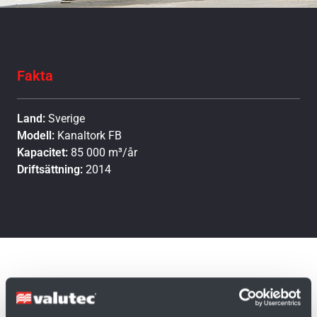
Fakta
Land:
Sverige
Modell:
Kanaltork FB
Kapacitet:
85 000 m³/år
Driftsättning:
2014
Rundviks sågverk är ett av SCA Timbers fem