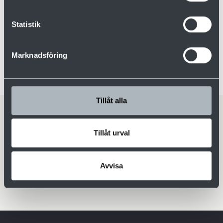
Joakim Berglund
Försäljningschef
Statistik
0910-879 52
070-577 05 14
Marknadsföring
joakim.berglund@valutec.se
Tillåt alla
Ladda ner
Tillåt urval
Kanaltorkar [pdf]
Avvisa